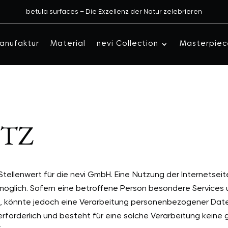
betula surfaces – Die Exzellenz der Natur zelebrieren
anufaktur
Material
nevi Collection
Masterpiec
TZ
ellenwert für die nevi GmbH. Eine Nutzung der Internetseit
glich. Sofern eine betroffene Person besondere Services
 könnte jedoch eine Verarbeitung personenbezogener Daten 
orderlich und besteht für eine solche Verarbeitung keine g