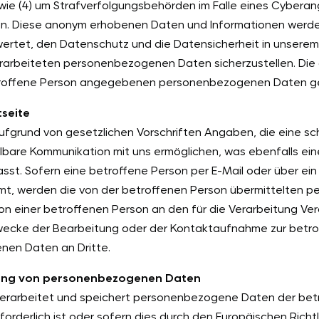
wie (4) um Strafverfolgungsbehörden im Falle eines Cyberang
en. Diese anonym erhobenen Daten und Informationen werde
ewertet, den Datenschutz und die Datensicherheit in unserem
erarbeiteten personenbezogenen Daten sicherzustellen. Die
etroffene Person angegebenen personenbezogenen Daten ge
tseite
aufgrund von gesetzlichen Vorschriften Angaben, die eine s
bare Kommunikation mit uns ermöglichen, was ebenfalls ei
asst. Sofern eine betroffene Person per E-Mail oder über ei
mmt, werden die von der betroffenen Person übermittelte
 von einer betroffenen Person an den für die Verarbeitung Ve
cke der Bearbeitung oder der Kontaktaufnahme zur betroff
nen Daten an Dritte.
rung von personenbezogenen Daten
 verarbeitet und speichert personenbezogene Daten der betr
orderlich ist oder sofern dies durch den Europäischen Rich